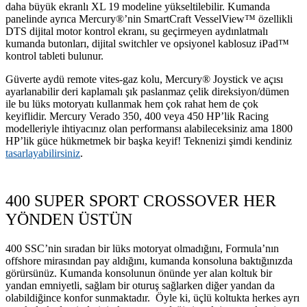
daha büyük ekranlı XL 19 modeline yükseltilebilir. Kumanda
panelinde ayrıca Mercury®’nin SmartCraft VesselView™ özellikli
DTS dijital motor kontrol ekranı, su geçirmeyen aydınlatmalı
kumanda butonları, dijital switchler ve opsiyonel kablosuz iPad™
kontrol tableti bulunur.
Güverte aydü remote vites-gaz kolu, Mercury® Joystick ve açısı
ayarlanabilir deri kaplamalı şık paslanmaz çelik direksiyon/dümen
ile bu lüks motoryatı kullanmak hem çok rahat hem de çok
keyiflidir. Mercury Verado 350, 400 veya 450 HP’lik Racing
modelleriyle ihtiyacınız olan performansı alabileceksiniz ama 1800
HP’lik güce hükmetmek bir başka keyif! Teknenizi şimdi kendiniz
tasarlayabilirsiniz
.
400 SUPER SPORT CROSSOVER HER
YÖNDEN ÜSTÜN
400 SSC’nin sıradan bir lüks motoryat olmadığını, Formula’nın
offshore mirasından pay aldığını, kumanda konsoluna baktığınızda
görürsünüz. Kumanda konsolunun önünde yer alan koltuk bir
yandan emniyetli, sağlam bir oturuş sağlarken diğer yandan da
olabildiğince konfor sunmaktadır. Öyle ki, üçlü koltukta herkes ayrı