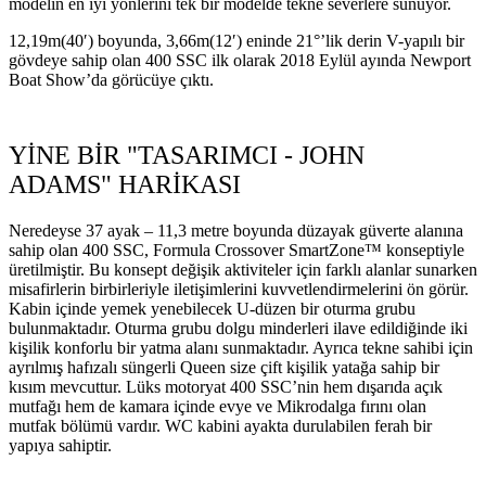
modelin en iyi yönlerini tek bir modelde tekne severlere sunuyor.
12,19m(40′) boyunda, 3,66m(12′) eninde 21°’lik derin V-yapılı bir
gövdeye sahip olan 400 SSC ilk olarak 2018 Eylül ayında Newport
Boat Show’da görücüye çıktı.
YİNE BİR "TASARIMCI - JOHN
ADAMS" HARİKASI
Neredeyse 37 ayak – 11,3 metre boyunda düzayak güverte alanına
sahip olan 400 SSC, Formula Crossover SmartZone™ konseptiyle
üretilmiştir. Bu konsept değişik aktiviteler için farklı alanlar sunarken
misafirlerin birbirleriyle iletişimlerini kuvvetlendirmelerini ön görür.
Kabin içinde yemek yenebilecek U-düzen bir oturma grubu
bulunmaktadır. Oturma grubu dolgu minderleri ilave edildiğinde iki
kişilik konforlu bir yatma alanı sunmaktadır. Ayrıca tekne sahibi için
ayrılmış hafızalı süngerli Queen size çift kişilik yatağa sahip bir
kısım mevcuttur. Lüks motoryat 400 SSC’nin hem dışarıda açık
mutfağı hem de kamara içinde evye ve Mikrodalga fırını olan
mutfak bölümü vardır. WC kabini ayakta durulabilen ferah bir
yapıya sahiptir.