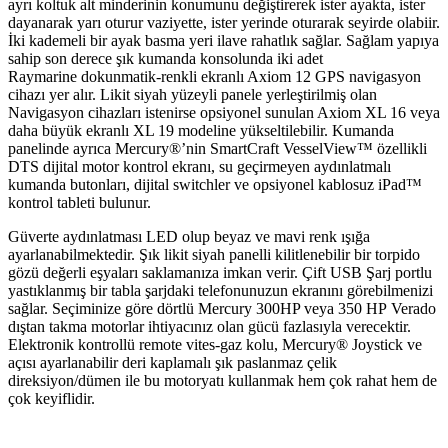
ayrı koltuk alt minderinin konumunu değiştirerek ister ayakta, ister
dayanarak yarı oturur vaziyette, ister yerinde oturarak seyirde olabiir.
İki kademeli bir ayak basma yeri ilave rahatlık sağlar. Sağlam yapıya
sahip son derece şık kumanda konsolunda iki adet
Raymarine dokunmatik-renkli ekranlı Axiom 12 GPS navigasyon
cihazı yer alır. Likit siyah yüzeyli panele yerleştirilmiş olan
Navigasyon cihazları istenirse opsiyonel sunulan Axiom XL 16 veya
daha büyük ekranlı XL 19 modeline yükseltilebilir. Kumanda
panelinde ayrıca Mercury®’nin SmartCraft VesselView™ özellikli
DTS dijital motor kontrol ekranı, su geçirmeyen aydınlatmalı
kumanda butonları, dijital switchler ve opsiyonel kablosuz iPad™
kontrol tableti bulunur.
Güverte aydınlatması LED olup beyaz ve mavi renk ışığa
ayarlanabilmektedir. Şık likit siyah panelli kilitlenebilir bir torpido
gözü değerli eşyaları saklamanıza imkan verir. Çift USB Şarj portlu
yastıklanmış bir tabla şarjdaki telefonunuzun ekranını görebilmenizi
sağlar. Seçiminize göre dörtlü Mercury 300HP veya 350 HP Verado
dıştan takma motorlar ihtiyacınız olan gücü fazlasıyla verecektir.
Elektronik kontrollü remote vites-gaz kolu, Mercury® Joystick ve
açısı ayarlanabilir deri kaplamalı şık paslanmaz çelik
direksiyon/dümen ile bu motoryatı kullanmak hem çok rahat hem de
çok keyiflidir.