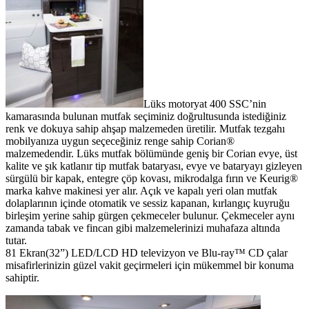
Lüks motoryat 400 SSC’nin
kamarasında bulunan mutfak seçiminiz doğrultusunda istediğiniz
renk ve dokuya sahip ahşap malzemeden üretilir. Mutfak tezgahı
mobilyanıza uygun seçeceğiniz renge sahip Corian®
malzemedendir. Lüks mutfak bölümünde geniş bir Corian evye, üst
kalite ve şık katlanır tip mutfak bataryası, evye ve bataryayı gizleyen
sürgülü bir kapak, entegre çöp kovası, mikrodalga fırın ve Keurig®
marka kahve makinesi yer alır. Açık ve kapalı yeri olan mutfak
dolaplarının içinde otomatik ve sessiz kapanan, kırlangıç kuyruğu
birleşim yerine sahip gürgen çekmeceler bulunur. Çekmeceler aynı
zamanda tabak ve fincan gibi malzemelerinizi muhafaza altında
tutar.
81 Ekran(32”) LED/LCD HD televizyon ve Blu-ray™ CD çalar
misafirlerinizin güzel vakit geçirmeleri için mükemmel bir konuma
sahiptir.