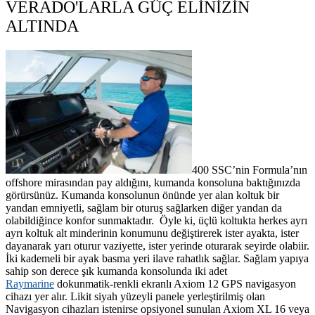
VERADO'LARLA GÜÇ ELİNİZİN
ALTINDA
400 SSC’nin Formula’nın
offshore mirasından pay aldığını, kumanda konsoluna baktığınızda
görürsünüz. Kumanda konsolunun önünde yer alan koltuk bir
yandan emniyetli, sağlam bir oturuş sağlarken diğer yandan da
olabildiğince konfor sunmaktadır. Öyle ki, üçlü koltukta herkes ayrı
ayrı koltuk alt minderinin konumunu değiştirerek ister ayakta, ister
dayanarak yarı oturur vaziyette, ister yerinde oturarak seyirde olabiir.
İki kademeli bir ayak basma yeri ilave rahatlık sağlar. Sağlam yapıya
sahip son derece şık kumanda konsolunda iki adet
Raymarine
dokunmatik-renkli ekranlı Axiom 12 GPS navigasyon
cihazı yer alır. Likit siyah yüzeyli panele yerleştirilmiş olan
Navigasyon cihazları istenirse opsiyonel sunulan Axiom XL 16 veya