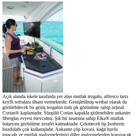
Açık alanda iskele tarafında yer alan mutfak tezgahı, alfresco tarzı
keyfli sofralara ilham vermektedir. Genişletilmiş wetbar olarak da
görülebilecek bu geniş tezgahın üstü şık görünüme sahip orjinal
Corian® kaplamadır. Sürgülü Corian kapakla gizlenebilen ankastre
fiberglas evyesi mevcuttur. Şık bir tasarıma sahip Elka® mutfak
bataryası görünüme zerafet katmaktadır. Çekmeceli tip Isotherm
buzdolabı çok kullanışlıdır. Ankastre çöp kovası, kağıt havlu
tutacağı ve mutfak malzemelerinizi diğer malzemelerden koruyacak