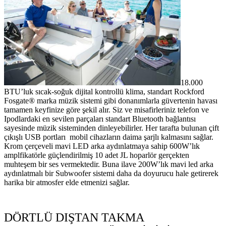
18.000
BTU’luk sıcak-soğuk dijital kontrollü klima, standart Rockford
Fosgate® marka müzik sistemi gibi donanımlarla güvertenin havası
tamamen keyfinize göre şekil alır. Siz ve misafirleriniz telefon ve
Ipodlardaki en sevilen parçaları standart Bluetooth bağlantısı
sayesinde müzik sisteminden dinleyebilirler. Her tarafta bulunan çift
çıkışlı USB portları mobil cihazların daima şarjlı kalmasını sağlar.
Krom çerçeveli mavi LED arka aydınlatmaya sahip 600W’lık
amplfikatörle güçlendirilmiş 10 adet JL hoparlör gerçekten
muhteşem bir ses vermektedir. Buna ilave 200W’lık mavi led arka
aydınlatmalı bir Subwoofer sistemi daha da doyurucu hale getirerek
harika bir atmosfer elde etmenizi sağlar.
DÖRTLÜ DIŞTAN TAKMA