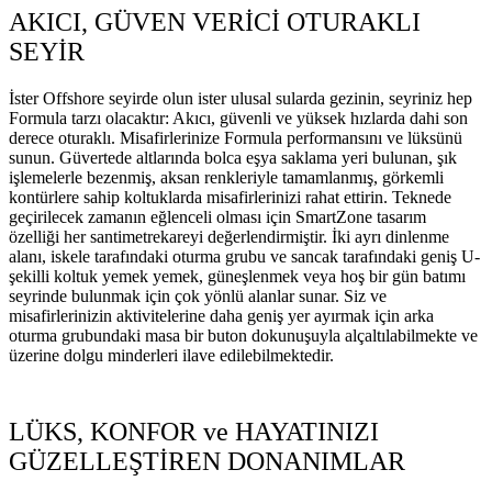
AKICI, GÜVEN VERİCİ OTURAKLI
SEYİR
İster Offshore seyirde olun ister ulusal sularda gezinin, seyriniz hep
Formula tarzı olacaktır: Akıcı, güvenli ve yüksek hızlarda dahi son
derece oturaklı. Misafirlerinize Formula performansını ve lüksünü
sunun. Güvertede altlarında bolca eşya saklama yeri bulunan, şık
işlemelerle bezenmiş, aksan renkleriyle tamamlanmış, görkemli
kontürlere sahip koltuklarda misafirlerinizi rahat ettirin. Teknede
geçirilecek zamanın eğlenceli olması için SmartZone tasarım
özelliği her santimetrekareyi değerlendirmiştir. İki ayrı dinlenme
alanı, iskele tarafındaki oturma grubu ve sancak tarafındaki geniş U-
şekilli koltuk yemek yemek, güneşlenmek veya hoş bir gün batımı
seyrinde bulunmak için çok yönlü alanlar sunar. Siz ve
misafirlerinizin aktivitelerine daha geniş yer ayırmak için arka
oturma grubundaki masa bir buton dokunuşuyla alçaltılabilmekte ve
üzerine dolgu minderleri ilave edilebilmektedir.
LÜKS, KONFOR ve HAYATINIZI
GÜZELLEŞTİREN DONANIMLAR