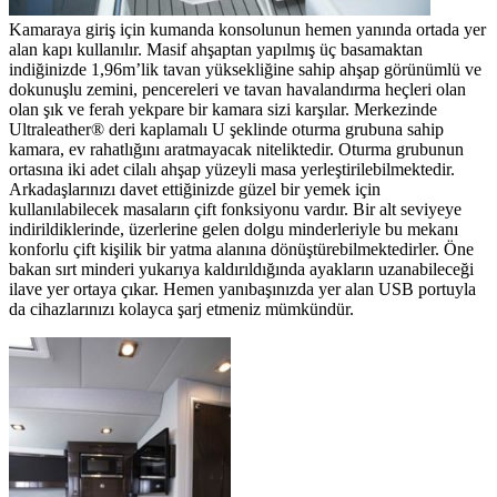
Kamaraya giriş için kumanda konsolunun hemen yanında ortada yer
alan kapı kullanılır. Masif ahşaptan yapılmış üç basamaktan
indiğinizde 1,96m’lik tavan yüksekliğine sahip ahşap görünümlü ve
dokunuşlu zemini, pencereleri ve tavan havalandırma heçleri olan
olan şık ve ferah yekpare bir kamara sizi karşılar. Merkezinde
Ultraleather® deri kaplamalı U şeklinde oturma grubuna sahip
kamara, ev rahatlığını aratmayacak niteliktedir. Oturma grubunun
ortasına iki adet cilalı ahşap yüzeyli masa yerleştirilebilmektedir.
Arkadaşlarınızı davet ettiğinizde güzel bir yemek için
kullanılabilecek masaların çift fonksiyonu vardır. Bir alt seviyeye
indirildiklerinde, üzerlerine gelen dolgu minderleriyle bu mekanı
konforlu çift kişilik bir yatma alanına dönüştürebilmektedirler. Öne
bakan sırt minderi yukarıya kaldırıldığında ayakların uzanabileceği
ilave yer ortaya çıkar. Hemen yanıbaşınızda yer alan USB portuyla
da cihazlarınızı kolayca şarj etmeniz mümkündür.