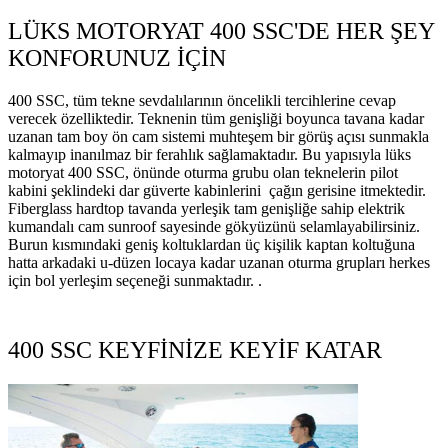
LÜKS MOTORYAT 400 SSC'DE HER ŞEY
KONFORUNUZ İÇİN
400 SSC, tüm tekne sevdalılarının öncelikli tercihlerine cevap
verecek özelliktedir. Teknenin tüm genişliği boyunca tavana kadar
uzanan tam boy ön cam sistemi muhteşem bir görüş açısı sunmakla
kalmayıp inanılmaz bir ferahlık sağlamaktadır. Bu yapısıyla lüks
motoryat 400 SSC, önünde oturma grubu olan teknelerin pilot
kabini şeklindeki dar güverte kabinlerini çağın gerisine itmektedir.
Fiberglass hardtop tavanda yerleşik tam genişliğe sahip elektrik
kumandalı cam sunroof sayesinde gökyüzünü selamlayabilirsiniz.
Burun kısmındaki geniş koltuklardan üç kişilik kaptan koltuğuna
hatta arkadaki u-düzen locaya kadar uzanan oturma grupları herkes
için bol yerleşim seçeneği sunmaktadır. .
400 SSC KEYFİNİZE KEYİF KATAR