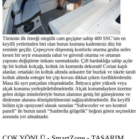
Türünün ilk örneği sürgülü cam geçişine sahip 400 SSC’nin en
keyifli yerlerinden biri olan burun kısmına kademesiz düz bir
zeminle geçilir. Çepeçevre döşenmiş konforlu oturma grubu nefes
kesen bir seyir esnasında rahat ve güvenli oturma ve ortamın
yapısını değiştirme imkanı sunmaktadır. Çift bardaklığa sahip açılır
tip bir koltuk kolçağı, koltuk ön kısmında dekoratif Corian kaplı
alanlar, ortadaki ön koltuk altında ankastre bir buzluk ve iskele tarafı
koltuk altında entegre bir çöp kovası dikkat çeken özelliklerdendir.
Masa iki ayrı parçadan oluşmaktadır. İhtiyaca göre yüksek veya
alçak konuma yerleştirilebilmektedir. Alçak konumdayken üzerine
gelen dolgu minderleriyle burun alanının geniş bir güneşlenme ve
dinlenme alanına dönüştürülmesini sağlayabilmektedir. Bu keyifli
bölüm için opsiyonel olarak sunulan “Subwoofer ve ses kontrol
paneli” ile burun tarafı “Sunbrella gölgelik” beğeni gören seçenekler
arasında yer almaktadır.
ÇOK YÖNLÜ - SmartZone - TASARIM