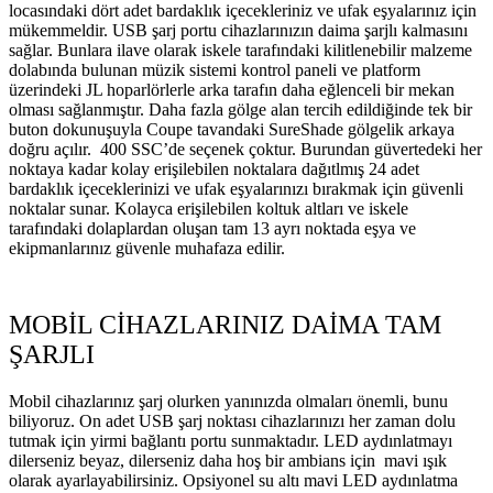
locasındaki dört adet bardaklık içecekleriniz ve ufak eşyalarınız için
mükemmeldir. USB şarj portu cihazlarınızın daima şarjlı kalmasını
sağlar. Bunlara ilave olarak iskele tarafındaki kilitlenebilir malzeme
dolabında bulunan müzik sistemi kontrol paneli ve platform
üzerindeki JL hoparlörlerle arka tarafın daha eğlenceli bir mekan
olması sağlanmıştır. Daha fazla gölge alan tercih edildiğinde tek bir
buton dokunuşuyla Coupe tavandaki SureShade gölgelik arkaya
doğru açılır. 400 SSC’de seçenek çoktur. Burundan güvertedeki her
noktaya kadar kolay erişilebilen noktalara dağıtlmış 24 adet
bardaklık içeceklerinizi ve ufak eşyalarınızı bırakmak için güvenli
noktalar sunar. Kolayca erişilebilen koltuk altları ve iskele
tarafındaki dolaplardan oluşan tam 13 ayrı noktada eşya ve
ekipmanlarınız güvenle muhafaza edilir.
MOBİL CİHAZLARINIZ DAİMA TAM
ŞARJLI
Mobil cihazlarınız şarj olurken yanınızda olmaları önemli, bunu
biliyoruz. On adet USB şarj noktası cihazlarınızı her zaman dolu
tutmak için yirmi bağlantı portu sunmaktadır. LED aydınlatmayı
dilerseniz beyaz, dilerseniz daha hoş bir ambians için mavi ışık
olarak ayarlayabilirsiniz. Opsiyonel su altı mavi LED aydınlatma