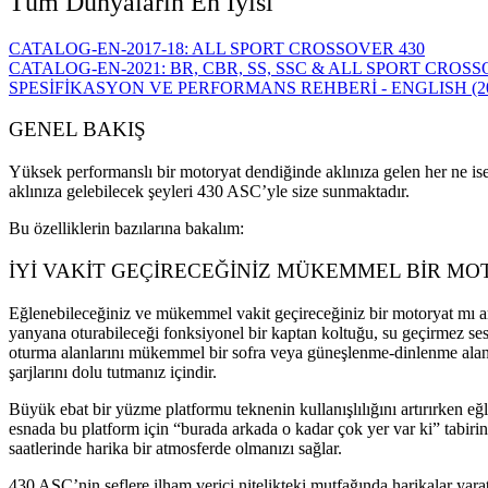
Tüm Dünyaların En İyisi
CATALOG-EN-2017-18: ALL SPORT CROSSOVER 430
CATALOG-EN-2021: BR, CBR, SS, SSC & ALL SPORT CROS
SPESİFİKASYON VE PERFORMANS REHBERİ - ENGLISH (2
GENEL BAKIŞ
Yüksek performanslı bir motoryat dendiğinde aklınıza gelen her ne is
aklınıza gelebilecek şeyleri 430 ASC’yle size sunmaktadır.
Bu özelliklerin bazılarına bakalım:
İYİ VAKİT GEÇİRECEĞİNİZ MÜKEMMEL BİR MO
Eğlenebileceğiniz ve mükemmel vakit geçireceğiniz bir motoryat mı arı
yanyana oturabileceği fonksiyonel bir kaptan koltuğu, su geçirmez ses 
oturma alanlarını mükemmel bir sofra veya güneşlenme-dinlenme alanın
şarjlarını dolu tutmanız içindir.
Büyük ebat bir yüzme platformu teknenin kullanışlılığını artırırken 
esnada bu platform için “burada arkada o kadar çok yer var ki” tabiri
saatlerinde harika bir atmosferde olmanızı sağlar.
430 ASC’nin şeflere ilham verici nitelikteki mutfağında harikalar yaratara