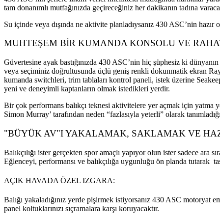
tam donanımlı mutfağınızda geçireceğiniz her dakikanın tadına varaca
Su içinde veya dışında ne aktivite planladıysanız 430 ASC’nin hazır o
MUHTEŞEM BİR KUMANDA KONSOLU VE RAHAT
Güvertesine ayak bastığınızda 430 ASC’nin hiç şüphesiz ki dünyanın en 
veya seçiminiz doğrultusunda üçlü geniş renkli dokunmatik ekran Ra
kumanda switchleri, trim tablaları kontrol paneli, istek üzerine Seake
yeni ve deneyimli kaptanların olmak istedikleri yerdir.
Bir çok performans balıkçı teknesi aktivitelere yer açmak için yatm
Simon Murray’ tarafından neden “fazlasıyla yeterli” olarak tanımlad
"BÜYÜK AV"I YAKALAMAK, SAKLAMAK VE HAZ
Balıkçılığı ister gerçekten spor amaçlı yapıyor olun ister sadece ara 
Eğlenceyi, performansı ve balıkçılığa uygunluğu ön planda tutarak tas
AÇIK HAVADA ÖZEL IZGARA:
Balığı yakaladığınız yerde pişirmek istiyorsanız 430 ASC motoryat em
panel koltuklarınızı sıçramalara karşı koruyacaktır.