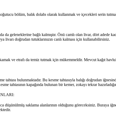
ı soğutucu bölüm, balık dolabı olarak kullanmak ve içecekleri serin tutm
 da geleneklerine bağlı kalmıştır. Önü camlı olan livar, dört adede ka
livarı doğrudan tutuklarınızın canlı kalması için kullanabilirsiniz.
la yıkamak ve etrafı da temiz tutmak için mükemmeldir. Mevcut kağıt havl
sme tahtası bulunmaktadır. Bu kesme tahtasıyla balığı doğrudan iğnesind
 Kesme tahtasının kapağında bulunan bir kemer, zokayı tekrar hazırladığ
NLARI:
llıca düşünülmüş saklama alanlarının olduğunu göreceksiniz. Buraya iğnel
ektedir.