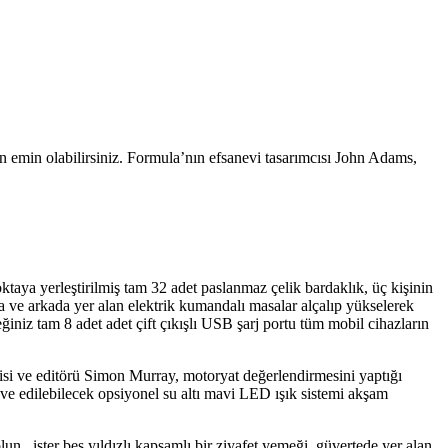
 emin olabilirsiniz. Formula’nın efsanevi tasarımcısı John Adams,
taya yerleştirilmiş tam 32 adet paslanmaz çelik bardaklık, üç kişinin
da ve arkada yer alan elektrik kumandalı masalar alçalıp yükselerek
niz tam 8 adet adet çift çıkışlı USB şarj portu tüm mobil cihazların
isi ve editörü Simon Murray, motoryat değerlendirmesini yaptığı
ave edilebilecek opsiyonel su altı mavi LED ışık sistemi akşam
 olun, ister beş yıldızlı kapsamlı bir ziyafet yemeği, güvertede yer alan