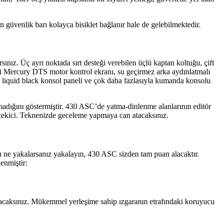
güvenlik barı kolayca bisiklet bağlanır hale de gelebilmektedir.
ınız. Üç ayrı noktada sırt desteği verebilen üçlü kaptan koltuğu, çift
 Mercury DTS motor kontrol ekranı, su geçirmez arka aydınlatmalı
ık liquid black konsol paneli ve çok daha fazlasıyla kumanda konsolu
adığını göstermiştir. 430 ASC’de yatma-dinlenme alanlarının editör
 çekici. Teknenizde geceleme yapmaya can atacaksınız.
çin ne yakalarsanız yakalayın, 430 ASC sizden tam puan alacaktır.
enmiştir:
ılacaksınız. Mükemmel yerleşime sahip ızgaranın etrafındaki koruyucu