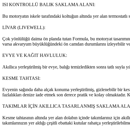
ISI KONTROLLÜ BALIK SAKLAMA ALANI:
Bu motoryatın iskele tarafındaki koltuğun altında yer alan termostatl
LİVAR (LIVEWELL):
Çok yönlülüğü daima ön planda tutan Formula, bu motoryat tasarımında
varsa akvaryum büyüklüğündeki ön camdan durumlarını izleyebilir veya 
EVYE VE KAĞIT HAVLULUK:
Akıllıca yerleştirilmiş bir evye, balığı temizledikten sonra tatlı suy
KESME TAHTASI:
Evyenin sağında daha alçak konuma yerleştirilmiş, gizlenebilir bir ke
fazlalıkları denize iade etmek son derece pratik ve kolay olmaktadır.
TAKIMLAR İÇİN AKILLICA TASARLANMIŞ SAKLAMA ALA
Kesme tahtasının altında yer alan dolabın içinde takımlarınız için akı
takımlarınızın yer aldığı çeşitli ebattaki kutular rahatça yerleştirilebilm