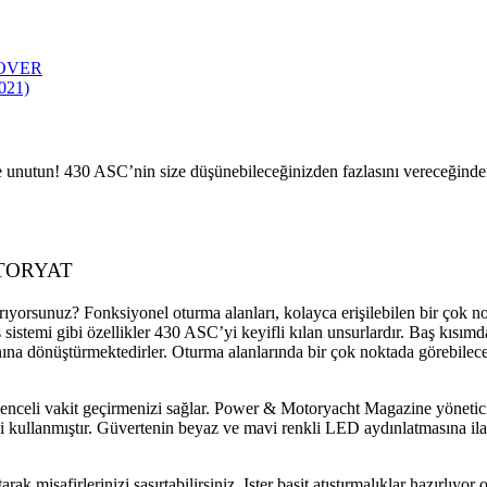
SOVER
021)
e unutun! 430 ASC’nin size düşünebileceğinizden fazlasını vereceğinden
TORYAT
yorsunuz? Fonksiyonel oturma alanları, kolayca erişilebilen bir çok nok
sistemi gibi özellikler 430 ASC’yi keyifli kılan unsurlardır. Baş kısım
a dönüştürmektedirler. Oturma alanlarında bir çok noktada görebileceği
eğlenceli vakit geçirmenizi sağlar. Power & Motoryacht Magazine yönetic
ni kullanmıştır. Güvertenin beyaz ve mavi renkli LED aydınlatmasına il
k misafirlerinizi şaşırtabilirsiniz. Ister basit atıştırmalıklar hazırlıyor