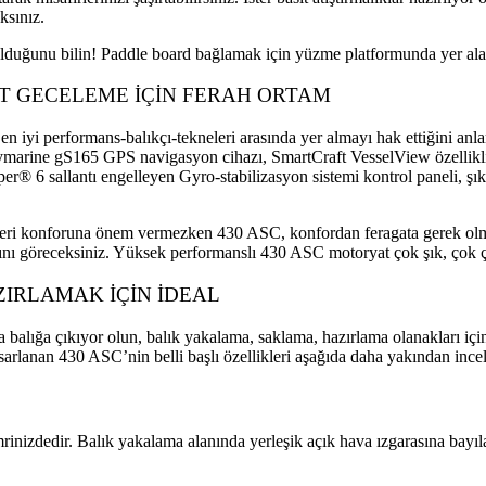
ksınız.
lduğunu bilin! Paddle board bağlamak için yüzme platformunda yer alan 
 GECELEME İÇİN FERAH ORTAM
iyi performans-balıkçı-tekneleri arasında yer almayı hak ettiğini anlars
ymarine gS165 GPS navigasyon cihazı, SmartCraft VesselView özellikli
eper® 6 sallantı engelleyen Gyro-stabilizasyon sistemi kontrol paneli, ş
a yeri konforuna önem vermezken 430 ASC, konfordan feragata gerek olm
ığını göreceksiniz. Yüksek performanslı 430 ASC motoryat çok şık, çok
IRLAMAK İÇİN İDEAL
sıra balığa çıkıyor olun, balık yakalama, saklama, hazırlama olanakları i
arlanan 430 ASC’nin belli başlı özellikleri aşağıda daha yakından incel
rinizdedir. Balık yakalama alanında yerleşik açık hava ızgarasına bay