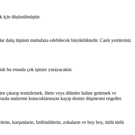
ak için düşünülmüştür.
dar dalış tüpünü muhafaza edebilecek büyüklüktedir. Canlı yemleriniz
uluk bu esnada çok işinize yarayacaktır.
en çıkarıp temizlemek, fileto veya dilimler haline getirmek ve
ınızda malzeme kutucuklarınızın kayıp denize düşmesini engeller.
erin, kurşunların, fırdöndülerin, zokaların ve boy boy, türlü türlü