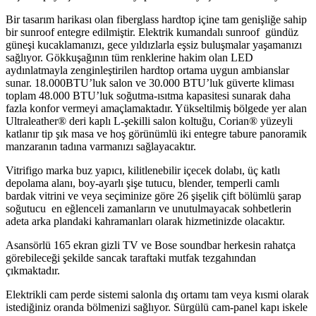
Bir tasarım harikası olan fiberglass hardtop içine tam genişliğe sahip
bir sunroof entegre edilmiştir. E
lektrik kumandalı sunroof
gündüz
güneşi kucaklamanızı, gece yıldızlarla eşsiz buluşmalar yaşamanızı
sağlıyor. Gökkuşağının tüm renklerine hakim olan LED
aydınlatmayla zenginleştirilen hardtop ortama uygun ambianslar
sunar. 18.000BTU’luk salon ve 30.000 BTU’luk güverte kliması
toplam 48.000 BTU’luk soğutma-ısıtma kapasitesi sunarak daha
fazla konfor vermeyi amaçlamaktadır. Yükseltilmiş bölgede yer alan
Ultraleather
®
deri kaplı L-şekilli salon koltuğu, Corian® yüzeyli
katlanır tip şık masa ve hoş görünümlü iki entegre tabure panoramik
manzaranın tadına varmanızı sağlayacaktır.
Vitrifigo marka buz yapıcı, kilitlenebilir içecek dolabı, üç katlı
depolama alanı, boy-ayarlı şişe tutucu, blender, temperli camlı
bardak vitrini ve veya seçiminize göre 26 şişelik çift bölümlü şarap
soğutucu en eğlenceli zamanların ve unutulmayacak sohbetlerin
adeta arka plandaki kahramanları olarak hizmetinizde olacaktır.
Asansörlü 165 ekran gizli TV ve Bose soundbar herkesin rahatça
görebileceği şekilde sancak taraftaki mutfak tezgahından
çıkmaktadır.
Elektrikli cam perde sistemi salonla dış ortamı tam veya kısmi olarak
istediğiniz oranda bölmenizi sağlıyor. Sürgülü cam-panel kapı iskele