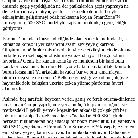
sahiptir. Güvertede baştan sona uzanan birbirinden hoş mekanlar
arasında geçiş yapıldığında ne dar patikalardan geçiş yapmaya ne
de
ne tırmanmaya ihtiyaç yoktur.
Teknedekilerin birbiriyle
etkileşimini geliştirmeyi odak noktasına koyan SmartZone™
konseptinin,
500 SSC modeliyle
kapsamını oldukça genişlettiğini
görüyoruz.
Formula’nın adeta imzası niteliğinde olan, sancak tarafındaki şık
kumanda konsolu yer kazancını azami seviyeye çıkarıyor.
Oluşturulan bölümler misafirleri aktivite ve etkileşim içinde olmaya,
birbirleriyle özel bağlar oluşturmaya özendiriyor. Hangi bölüm
favoriniz? Geniş bir kaptan koltuğu ve muhteşem bir hardtopla
karakter kazanan salon mu? Her yöne hakim baş taraftaki konforlu
burun locası mı? Ya arkadaki havadar bar ve onu tamamlayan
oturma köşesine ne demeli? Belki de genişliği ve kullanışlılığıyle
hayranlık dolu bakışları üzerine çeken yüzme platformu favori
alanınızdır…
Aslında, baş taraftaki heyecan verici, geniş ve ferah oturma-dinlence
locasından Coupe yapı içinde yer alan üçlü kaptan koltuğuna ve
merkezdeki L şekilli yemek köşesinden arkadaki çok şık çift bar
taburesine sahip “bar-eğlence locası”na kadar, 500 SSC içinde
herkesin bulunmaktan hoşlanacağı bir nokta mevcuttur. Bu yapısıyla
500 SSC gerçekten de Formula’nın SmartZone™ koseptiyle verileni
en üst seviyeye çıkarmış oluyor. Bununla da kalmıyor.
Daha önce
sadece
baş güvertesi kapalı olan teknelerde bulunabilen geniş-ferah