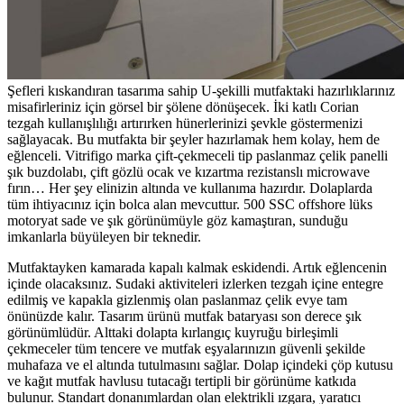
Şefleri kıskandıran tasarıma sahip U-şekilli mutfaktaki hazırlıklarınız
misafirleriniz için görsel bir şölene dönüşecek. İki katlı Corian
tezgah kullanışlılığı artırırken hünerlerinizi şevkle göstermenizi
sağlayacak. Bu mutfakta bir şeyler hazırlamak hem kolay, hem de
eğlenceli. Vitrifigo marka çift-çekmeceli tip paslanmaz çelik panelli
şık buzdolabı, çift gözlü ocak ve kızartma rezistanslı microwave
fırın… Her şey elinizin altında ve kullanıma hazırdır. Dolaplarda
tüm ihtiyacınız için bolca alan mevcuttur. 500 SSC offshore lüks
motoryat sade ve şık görünümüyle göz kamaştıran, sunduğu
imkanlarla büyüleyen bir teknedir.
Mutfaktayken kamarada kapalı kalmak eskidendi. Artık eğlencenin
içinde olacaksınız. Sudaki aktiviteleri izlerken tezgah içine entegre
edilmiş ve kapakla gizlenmiş olan paslanmaz çelik evye tam
önünüzde kalır. Tasarım ürünü mutfak bataryası son derece şık
görünümlüdür. Alttaki dolapta kırlangıç kuyruğu birleşimli
çekmeceler tüm tencere ve mutfak eşyalarınızın güvenli şekilde
muhafaza ve el altında tutulmasını sağlar. Dolap içindeki çöp kutusu
ve kağıt mutfak havlusu tutacağı tertipli bir görünüme katkıda
bulunur. Standart donanımlardan olan elektrikli ızgara, yaratıcı