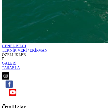
GENEL BİLGİ
TEKNİK VERİ / EKİPMAN
ÖZELLİKLER
GALERİ
TASARLA
Özellikler