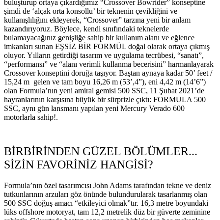
buluşturup ortaya çıkardığımız “Crossover Bowrider” konseptine
şimdi de ‘alçak orta konsollu’ bir teknenin çevikliğini ve
kullanışlılığını ekleyerek, “Crossover” tarzına yeni bir anlam
kazandırıyoruz. Böylece, kendi sınıfındaki teknelerde
bulamayacağınız genişliğe sahip bir kullanım alanı ve eğlence
imkanları sunan EŞSİZ BİR FORMÜL doğal olarak ortaya çıkmış
oluyor. Yılların getirdiği tasarım ve uygulama tecrübesi, “sanatı”,
“performansı” ve “alanı verimli kullanma becerisini” harmanlayarak
Crossover konseptini doruğa taşıyor. Baştan aynaya kadar 50’ feet /
15,24 m gelen ve tam boyu 16,26 m (53’,4”), eni 4,42 m (14’6”)
olan Formula’nın yeni amiral gemisi 500 SSC, 11 Şubat 2021’de
hayranlarının karşısına büyük bir sürprizle çıktı: FORMULA 500
SSC, aynı gün lansmanı yapılan yeni Mercury Verado 600
motorlarla sahip!.
BİRBİRİNDEN GÜZEL BÖLÜMLER...
SİZİN FAVORİNİZ HANGİSİ?
Formula’nın özel tasarımcısı John Adams tarafından tekne ve deniz
tutkunlarının arzuları göz önünde bulundurularak tasarlanmış olan
500 SSC doğuş amacı “etkileyici olmak”tır. 16,3 metre boyundaki
lüks offshore motoryat, tam 12,2 metrelik düz bir güverte zeminine