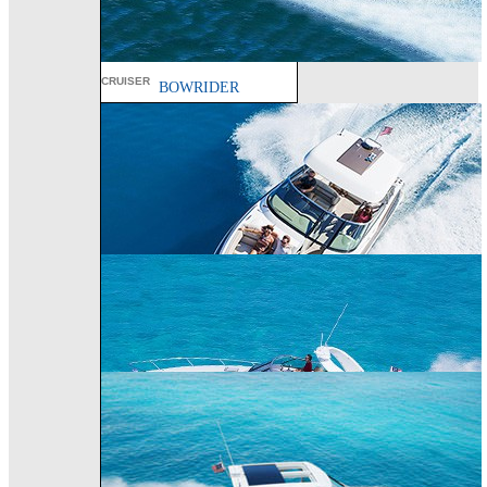
PERFORMANCE
CRUISER
BOWRIDER
240 Bowrider
290 Bowrider
270 Bowrider
CROSSOVER BOWRIDER
310 Bowrider