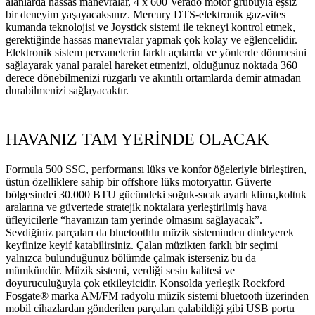
alanlarda hassas manevralar, 4 x 600 Verado motor grubuyla eşsiz
bir deneyim yaşayacaksınız. Mercury DTS-elektronik gaz-vites
kumanda teknolojisi ve Joystick sistemi ile tekneyi kontrol etmek,
gerektiğinde hassas manevralar yapmak çok kolay ve eğlencelidir.
Elektronik sistem pervanelerin farklı açılarda ve yönlerde dönmesini
sağlayarak yanal paralel hareket etmenizi, olduğunuz noktada 360
derece dönebilmenizi rüzgarlı ve akıntılı ortamlarda demir atmadan
durabilmenizi sağlayacaktır.
HAVANIZ TAM YERİNDE OLACAK
Formula 500 SSC, performansı lüks ve konfor öğeleriyle birleştiren,
üstün özelliklere sahip bir offshore lüks motoryattır. Güverte
bölgesindei 30.000 BTU gücündeki soğuk-sıcak ayarlı klima,koltuk
aralarına ve güvertede stratejik noktalara yerleştirilmiş hava
üfleyicilerle “havanızın tam yerinde olmasını sağlayacak”.
Sevdiğiniz parçaları da bluetoothlu müzik sisteminden dinleyerek
keyfinize keyif katabilirsiniz. Çalan müzikten farklı bir seçimi
yalnızca bulunduğunuz bölümde çalmak isterseniz bu da
mümkündür. Müzik sistemi, verdiği sesin kalitesi ve
doyuruculuğuyla çok etkileyicidir. Konsolda yerleşik Rockford
Fosgate® marka AM/FM radyolu müzik sistemi bluetooth üzerinden
mobil cihazlardan gönderilen parçaları çalabildiği gibi USB portu