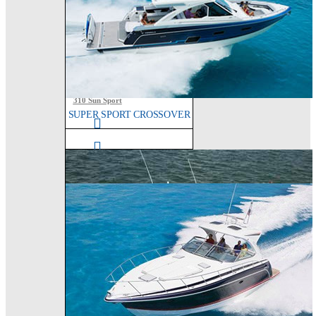
330 Crossover
Bowrider
SUN SPORT
350 Crossover
Bowrider
310 Sun Sport
SUPER SPORT CROSSOVER
350 Sun Sport
380 Super Sport
Crossover
430 Super Sport
Crossover
400 Super Sport
Crossover