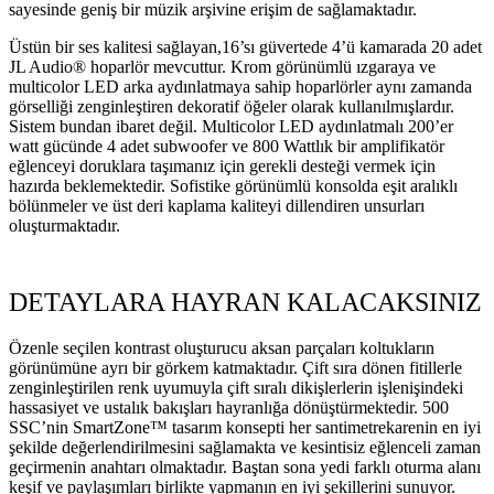
sayesinde geniş bir müzik arşivine erişim de sağlamaktadır.
Üstün bir ses kalitesi sağlayan,
16’sı güvertede 4’ü kamarada 20 adet
JL Audio® hoparlör mevcuttur. K
rom görünümlü ızgaraya ve
multicolor LED arka aydınlatmaya sahip hoparlörler aynı zamanda
görselliği zenginleştiren dekoratif öğeler olarak kullanılmışlardır.
Sistem bundan ibaret değil. Multicolor LED aydınlatmalı 200’er
watt gücünde 4 adet subwoofer ve 800 Wattlık bir amplifikatör
eğlenceyi doruklara taşımanız için gerekli desteği vermek için
hazırda beklemektedir. Sofistike görünümlü konsolda eşit aralıklı
bölünmeler ve üst deri kaplama kaliteyi dillendiren unsurları
oluşturmaktadır.
DETAYLARA HAYRAN KALACAKSINIZ
Özenle seçilen kontrast oluşturucu aksan parçaları koltukların
görünümüne ayrı bir görkem katmaktadır. Çift sıra dönen fitillerle
zenginleştirilen renk uyumuyla çift sıralı dikişlerlerin işlenişindeki
hassasiyet ve ustalık bakışları hayranlığa dönüştürmektedir. 500
SSC’nin SmartZone
™
tasarım konsepti her santimetrekarenin en iyi
şekilde değerlendirilmesini sağlamakta ve kesintisiz eğlenceli zaman
geçirmenin anahtarı olmaktadır. Baştan sona yedi farklı oturma alanı
keşif ve paylaşımları birlikte yapmanın en iyi şekillerini sunuyor.