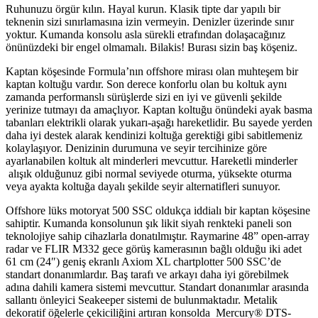
Ruhunuzu örgür kılın. Hayal kurun. Klasik tipte dar yapılı bir
teknenin sizi sınırlamasına izin vermeyin. Denizler üzerinde sınır
yoktur. Kumanda kon
solu asla sürekli etrafından dolaşacağınız
önünüzdeki bir engel olmamalı. Bilakis! Burası sizin baş köşeniz.
Kaptan köşesinde Formula’nın offshore mirası olan muhteşem bir
kaptan koltuğu vardır. Son derece konforlu olan bu koltuk aynı
zamanda performanslı sürüşlerde sizi en iyi ve güvenli şekilde
yerinize tutmayı da amaçlıyor. Kaptan koltuğu önündeki ayak basma
tabanları elektrikli olarak yukarı-aşağı hareketlidir. Bu sayede yerden
daha iyi destek alarak kendinizi koltuğa gerektiği gibi sabitlemeniz
kolaylaşıyor. Denizinin durumuna ve seyir tercihinize göre
ayarlanabilen
koltuk alt minderleri mevcuttur. Hareketli minderler
alışık olduğunuz gibi normal seviyede oturma, yüksekte oturma
veya ayakta koltuğa dayalı şekilde seyir alternatifleri sunuyor.
Offshore lüks motoryat 500 SSC oldukça iddialı bir kaptan köşesine
sahiptir. Kumanda konsolunun şık likit siyah renkteki paneli son
teknolojiye sahip cihazlarla donatılmıştır. Raymarine 48” open-array
radar ve FLIR M332 gece görüş kamerasının bağlı olduğu iki adet
61 cm (24″) geniş ekranlı Axiom XL chartplotter 500 SSC’de
standart donanımlardır. Baş tarafı ve arkayı daha iyi görebilmek
adına dahili kamera sistemi mevcuttur. Standart donanımlar arasında
sallantı önleyici Seakeeper sistemi de bulunmaktadır. Metalik
dekoratif öğelerle çekiciliğini artıran konsolda Mercury® DTS-