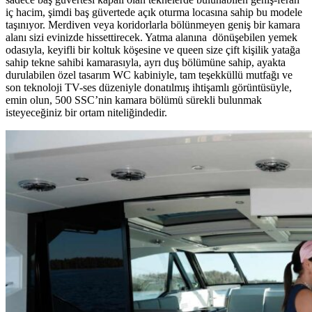
iç hacim, şimdi b
aş güvertede açık oturma locasına sahip bu modele
taşınıyor. M
erdiven veya koridorlarla bölünmeyen geniş bir kamara
alanı sizi evinizde hissettirecek. Yatma alanına dönüşebilen yemek
odasıyla, keyifli bir koltuk köşesine ve queen size çift kişilik yatağa
sahip tekne sahibi kamarasıyla, ayrı duş bölümüne sahip, ayakta
durulabilen özel tasarım WC kabiniyle, tam teşekküllü mutfağı ve
son teknoloji TV-ses düzeniyle donatılmış ihtişamlı görüntüsüyle,
emin olun,
500 SSC’nin kamara bölümü
sürekli bulunmak
isteyeceğiniz bir ortam niteliğindedir.