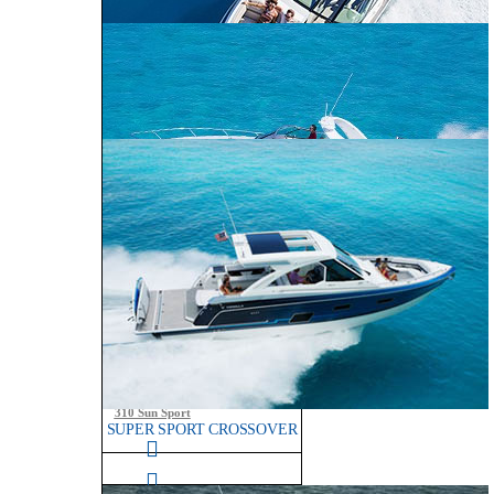
290 Bowrider
270 Bowrider
CROSSOVER BOWRIDER
310 Bowrider
330 Crossover
Bowrider
SUN SPORT
350 Crossover
Bowrider
310 Sun Sport
SUPER SPORT CROSSOVER