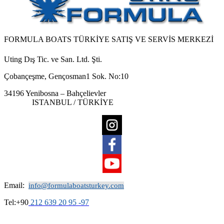
FORMULA BOATS TÜRKİYE SATIŞ VE SERVİS MERKEZİ
Uting Dış Tic. ve San. Ltd. Şti.
Çobançeşme, Gençosman1 Sok. No:10
34196 Yenibosna – Bahçelievler
ISTANBUL / TÜRKİYE
Email:
info@formulaboatsturkey.com
Tel:+90
212 639 20 95 -97