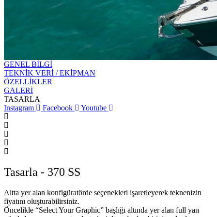
GENEL BİLGİ
TEKNİK VERİ / EKİPMAN
ÖZELLİKLER
GALERİ
TASARLA
Instagram
Facebook
Youtube
Tasarla - 370 SS
Altta yer alan konfigüratörde seçenekleri işaretleyerek teknenizin
fiyatını oluşturabilirsiniz.
Öncelikle “Select Your Graphic” başlığı altında yer alan full yan