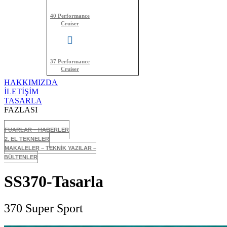
40 Performance
Cruiser
37 Performance
Cruiser
HAKKIMIZDA
İLETİŞİM
TASARLA
FAZLASI
FUARLAR – HABERLER
2. EL TEKNELER
MAKALELER – TEKNİK YAZILAR –
BÜLTENLER
SS370-Tasarla
370 Super Sport