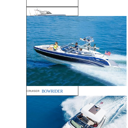
ALL SPORT
CROSSOVER
PERFORMANCE
BOWRIDER
CRUISER
240 Bowrider