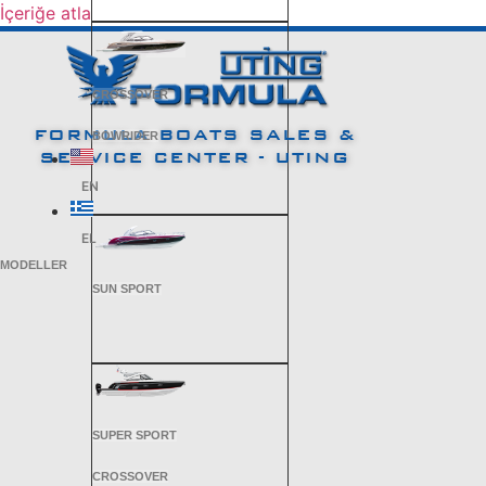
İçeriğe atla
CROSSOVER
FORMULA BOATS SALES &
BOWRIDER
SERVICE CENTER - UTING
EN
EL
MODELLER
SUN SPORT
SUPER SPORT
CROSSOVER