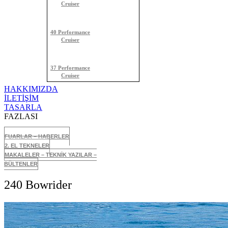
Cruiser
40 Performance
Cruiser
37 Performance
Cruiser
HAKKIMIZDA
İLETİŞİM
TASARLA
FAZLASI
FUARLAR – HABERLER
2. EL TEKNELER
MAKALELER – TEKNİK YAZILAR –
BÜLTENLER
240 Bowrider