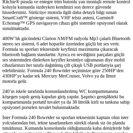
Ritchie® pusula ve entegre trim butonlu yan montajlı remote kontrol
koluyla kumanda sizdeyken kendinizi son derece güvende
hissedersiniz. Sürücüye motorla ilgili daha detaylı bilgi sunan
SmartCraft™ gösterge sistemi, VHF telsiz anteni, Garmin®
Echomap™ GPS navigasyon cihazı gibi sistemler opsiyonel olarak
sunulmaktadır.
400W’lık gücündeki Clarion AM/FM radyolu Mp3 çalarlı Bluetooth
stereo ses sistemi, 6 adet hoparlör üzerinden güçlü bir ses verir.
Formula su sporları teknesinde keyfinizi maximuma çıkaracak
bluetooth bağlantı standarttır. Ayrıca
en sevdiğiniz parçaları güçlü
ses sisteminden dinlerken
keyifler kesintiye uğramasın diye mobil
cihazlarınızı her tarafa dağıtılmış çift çıkışlı USB portlarıyla şarj
edebilirsiniz. Formula 240 Bowrider seçiminize göre 250HP’den
430HP’ye kadar tek Mercury MerCruiser, Volvo ya da Ilmor
motorla gelir.
240’ın iskele tarafında konumlandırılmış WC kompartımanına
köşegen yapılı geniş kapıdan giriş yapılır. Şaşırtıcı genişlikteki bu
kompartımanda portatif tuvalet ya da 38 litrelik kirli su tankına sahip
opsiyonel porselen tuvalet bulunmaktadır.
İster Formula 240 Bowrider su sporları teknesinin kaptanı olun ister
yolcularından biri, tekne tasarlanırken sürekli olarak siz ön planda
tutuldunuz. Kumanda konsolunda olduğunuzda kaba denizlerde bile