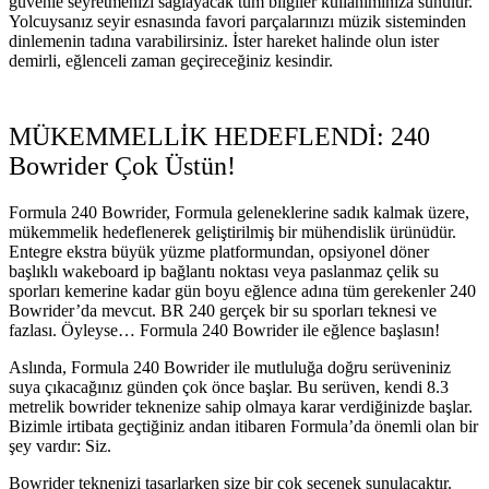
güvenle seyretmenizi sağlayacak tüm bilgiler kullanımınıza sunulur.
Yolcuysanız seyir esnasında favori parçalarınızı müzik sisteminden
dinlemenin tadına varabilirsiniz. İster hareket halinde olun ister
demirli, eğlenceli zaman geçireceğiniz kesindir.
MÜKEMMELLİK HEDEFLENDİ: 240
Bowrider Çok Üstün!
Formula 240 Bowrider, Formula geleneklerine sadık kalmak üzere,
mükemmelik hedeflenerek geliştirilmiş bir mühendislik ürünüdür.
Entegre ekstra büyük yüzme platformundan, opsiyonel döner
başlıklı wakeboard ip bağlantı noktası veya paslanmaz çelik su
sporları kemerine kadar gün boyu eğlence adına tüm gerekenler 240
Bowrider’da mevcut. BR 240 gerçek bir su sporları teknesi ve
fazlası. Öyleyse… Formula 240 Bowrider ile eğlence başlasın!
Aslında, Formula 240 Bowrider ile mutluluğa doğru serüveniniz
suya çıkacağınız günden çok önce başlar. Bu serüven, kendi 8.3
metrelik bowrider teknenize sahip olmaya karar verdiğinizde başlar.
Bizimle irtibata geçtiğiniz andan itibaren Formula’da önemli olan bir
şey vardır: Siz.
Bowrider teknenizi tasarlarken size bir çok seçenek sunulacaktır.