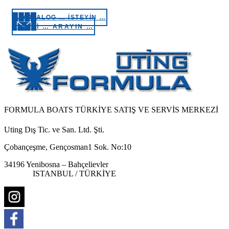
… KATALOG … İSTEYİN …
… BİZİ … ARAYIN …
FORMULA BOATS TÜRKİYE SATIŞ VE SERVİS MERKEZİ
Uting Dış Tic. ve San. Ltd. Şti.
Çobançeşme, Gençosman1 Sok. No:10
34196 Yenibosna – Bahçelievler
ISTANBUL / TÜRKİYE