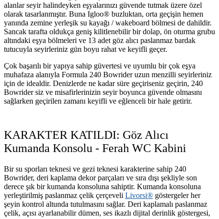
alanlar seyir halindeyken eşyalarınızı güvende tutmak üzere özel
olarak tasarlanmıştır. Buna Igloo® buzluktan, orta geçişin hemen
yanında zemine yerleşik su kayağı / wakeboard bölmesi de dahildir.
Sancak tarafta oldukça geniş kilitlenebilir bir dolap, ön oturma grubu
altındaki eşya bölmeleri ve 13 adet göz alıcı paslanmaz bardak
tutucuyla seyirleriniz gün boyu rahat ve keyifli geçer.
Çok başarılı bir yapıya sahip güvertesi ve uyumlu bir çok eşya
muhafaza alanıyla Formula 240 Bowrider uzun menzilli seyirleriniz
için de idealdir. Denizlerde ne kadar süre geçiriseniz geçirin, 240
Bowrider siz ve misafirlerinizin seyir boyunca güvende olmasını
sağlarken geçirilen zamanı keyifli ve eğlenceli bir hale getirir.
KARAKTER KATILDI: Göz Alıcı
Kumanda Konsolu - Ferah WC Kabini
Bir su sporları teknesi ve gezi teknesi karakterine sahip 240
Bowrider, deri kaplama dekor parçaları ve sıra dışı şekliyle son
derece şık bir kumanda konsoluna sahiptir. Kumanda konsoluna
yerleştirilmiş paslanmaz çelik çerçeveli
Livorsi®
göstergeler her
şeyin kontrol altunda tutulmasını sağlar. Deri kaplamalı paslanmaz
çelik, açısı ayarlanabilir dümen, ses ikazlı dijital derinlik göstergesi,