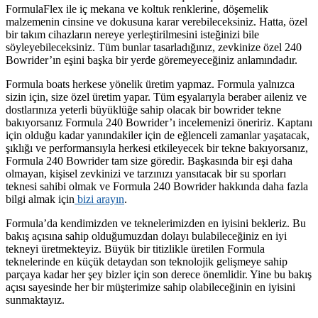
FormulaFlex ile iç mekana ve koltuk renklerine, döşemelik
malzemenin cinsine ve dokusuna karar verebileceksiniz. Hatta, özel
bir takım cihazların nereye yerleştirilmesini isteğinizi bile
söyleyebileceksiniz. Tüm bunlar tasarladığınız, zevkinize özel 240
Bowrider’ın eşini başka bir yerde göremeyeceğiniz anlamındadır.
Formula boats herkese yönelik üretim yapmaz. Formula yalnızca
sizin için, size özel üretim yapar. Tüm eşyalarıyla beraber aileniz ve
dostlarınıza yeterli büyüklüğe sahip olacak bir bowrider tekne
bakıyorsanız Formula 240 Bowrider’ı incelemenizi öneririz. Kaptanı
için olduğu kadar yanındakiler için de eğlenceli zamanlar yaşatacak,
şıklığı ve performansıyla herkesi etkileyecek bir tekne bakıyorsanız,
Formula 240 Bowrider tam size göredir. Başkasında bir eşi daha
olmayan, kişisel zevkinizi ve tarzınızı yansıtacak bir su sporları
teknesi sahibi olmak ve Formula 240 Bowrider hakkında daha fazla
bilgi almak için
bizi arayın
.
Formula’da kendimizden ve teknelerimizden en iyisini bekleriz. Bu
bakış açısına sahip olduğumuzdan dolayı bulabileceğiniz en iyi
tekneyi üretmekteyiz. Büyük bir titizlikle üretilen Formula
teknelerinde en küçük detaydan son teknolojik gelişmeye sahip
parçaya kadar her şey bizler için son derece önemlidir. Yine bu bakış
açısı sayesinde her bir müşterimize sahip olabileceğinin en iyisini
sunmaktayız.