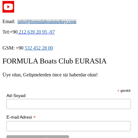
Email:
info@formulaboatsturkey.com
Tel:+90
212 639 20 95 -97
GSM: +90
532
452 28
00
FORMULA Boats Club EURASIA
Üye olun, Gelişmelerden önce siz haberdar olun!
*
gerekli
Ad-Soyad
*
E-mail Adresi