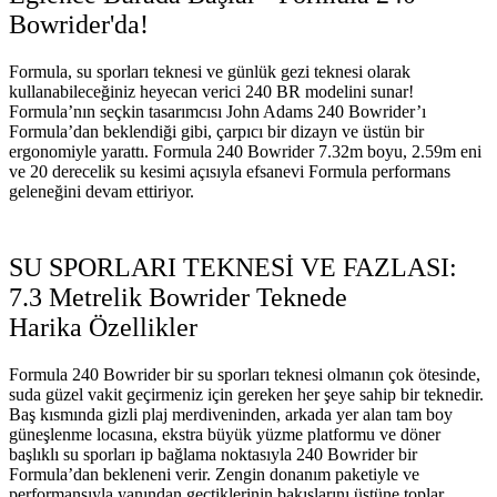
Bowrider'da!
Formula, su sporları teknesi ve günlük gezi teknesi olarak
kullanabileceğiniz heyecan verici 240 BR modelini sunar!
Formula’nın seçkin tasarımcısı John Adams 240 Bowrider’ı
Formula’dan beklendiği gibi, çarpıcı bir dizayn ve üstün bir
ergonomiyle yarattı. Formula 240 Bowrider 7.32m boyu, 2.59m eni
ve 20 derecelik su kesimi açısıyla efsanevi Formula performans
geleneğini devam ettiriyor.
SU SPORLARI TEKNESİ VE FAZLASI:
7.3 Metrelik Bowrider Teknede
Harika Özellikler
Formula 240 Bowrider bir su sporları teknesi olmanın çok ötesinde,
suda güzel vakit geçirmeniz için gereken her şeye sahip bir teknedir.
Baş kısmında gizli plaj merdiveninden, arkada yer alan tam boy
güneşlenme locasına, ekstra büyük yüzme platformu ve döner
başlıklı su sporları ip bağlama noktasıyla 240 Bowrider bir
Formula’dan bekleneni verir. Zengin donanım paketiyle ve
performansıyla yanından geçtiklerinin bakışlarını üstüne toplar.