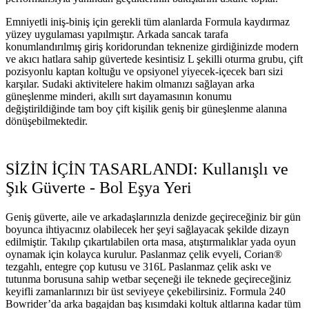
Emniyetli iniş-biniş için gerekli tüm alanlarda Formula kaydırmaz
yüzey uygulaması yapılmıştır. Arkada sancak tarafa
konumlandırılmış giriş koridorundan teknenize girdiğinizde modern
ve akıcı hatlara sahip güvertede kesintisiz L şekilli oturma grubu, çift
pozisyonlu kaptan koltuğu ve opsiyonel yiyecek-içecek barı sizi
karşılar. Sudaki aktivitelere hakim olmanızı sağlayan arka
güneşlenme minderi, akıllı sırt dayamasının konumu
değiştirildiğinde tam boy çift kişilik geniş bir güneşlenme alanına
dönüşebilmektedir.
SİZİN İÇİN TASARLANDI: Kullanışlı ve
Şık Güverte - Bol Eşya Yeri
Geniş güverte, aile ve arkadaşlarınızla denizde geçireceğiniz bir gün
boyunca ihtiyacınız olabilecek her şeyi sağlayacak şekilde dizayn
edilmiştir. Takılıp çıkartılabilen orta masa, atıştırmalıklar yada oyun
oynamak için kolayca kurulur. Paslanmaz çelik evyeli, Corian®
tezgahlı, entegre çop kutusu ve 316L Paslanmaz çelik askı ve
tutunma borusuna sahip wetbar seçeneği ile teknede geçireceğiniz
keyifli zamanlarınızı bir üst seviyeye çekebilirsiniz. Formula 240
Bowrider’da arka bagajdan baş kısımdaki koltuk altlarına kadar tüm