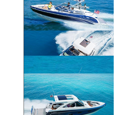
ALL SPORT
CROSSOVER
PERFORMANCE
BOWRIDER
CRUISER
240 Bowrider
290 Bowrider
270 Bowrider
CROSSOVER BOWRIDER
310 Bowrider