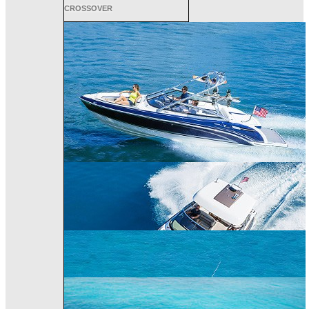
CROSSOVER
ALL SPORT
CROSSOVER
PERFORMANCE
BOWRIDER
CRUISER
240 Bowrider
290 Bowrider