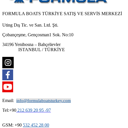
FORMULA BOATS TÜRKİYE SATIŞ VE SERVİS MERKEZİ
Uting Dış Tic. ve San. Ltd. Şti.
Çobançeşme, Gençosman1 Sok. No:10
34196 Yenibosna – Bahçelievler
ISTANBUL / TÜRKİYE
Email:
info@formulaboatsturkey.com
Tel:+90
212 639 20 95 -97
GSM: +90
532
452 28
00