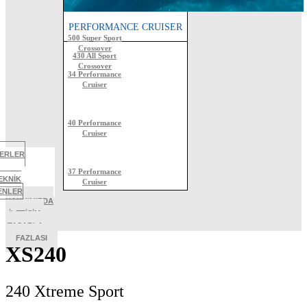
ALL SPORT CROSSOVER
PERFORMANCE CRUISER
500 Super Sport
Crossover
430 All Sport
Crossover
34 Performance
Cruiser
40 Performance
Cruiser
BERLER
37 Performance
EKNİK
Cruiser
TENLER
HAKKIMIZDA
İLETİŞİM
TASARLA
FAZLASI
XS240
240 Xtreme Sport