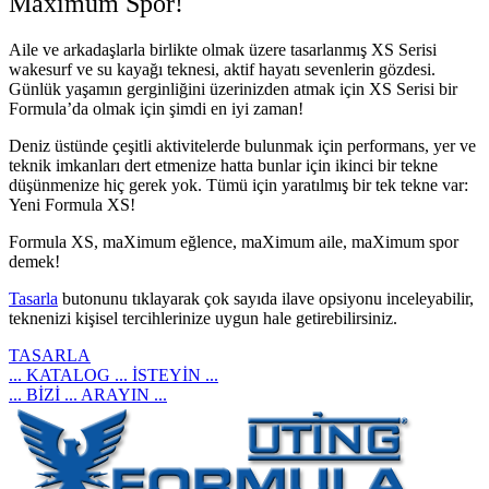
Maximum Spor!
Aile ve arkadaşlarla birlikte olmak üzere tasarlanmış XS Serisi
wakesurf ve su kayağı teknesi, aktif hayatı sevenlerin gözdesi.
Günlük yaşamın gerginliğini üzerinizden atmak için XS Serisi bir
Formula’da olmak için şimdi en iyi zaman!
Deniz üstünde çeşitli aktivitelerde bulunmak için performans, yer ve
teknik imkanları dert etmenize hatta bunlar için ikinci bir tekne
düşünmenize hiç gerek yok.
Tümü için yaratılmış bir tek tekne var:
Yeni Formula XS!
Formula XS, maXimum eğlence, maXimum aile, maXimum spor
demek!
Tasarla
butonunu tıklayarak çok sayıda ilave opsiyonu inceleyabilir,
teknenizi kişisel tercihlerinize uygun hale getirebilirsiniz.
TASARLA
... KATALOG ... İSTEYİN ...
... BİZİ ... ARAYIN ...