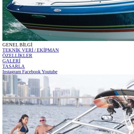
GENEL BİLGİ
TEKNİK VERİ / EKİPMAN
ÖZELLİKLER
GALERİ
TASARLA
Instagram
Facebook
Youtube