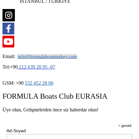
ISTANBUL / TÜRKİYE
Email:
info@formulaboatsturkey.com
Tel:+90
212 639 20 95 -97
GSM: +90
532
452 28
00
FORMULA Boats Club EURASIA
Üye olun, Gelişmelerden önce siz haberdar olun!
*
gerekli
Ad-Soyad