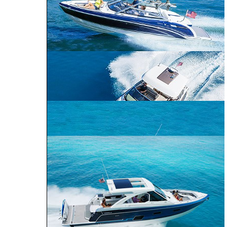
CROSSOVER
PERFORMANCE
BOWRIDER
CRUISER
240 Bowrider
290 Bowrider
270 Bowrider
CROSSOVER BOWRIDER
310 Bowrider
330 Crossover