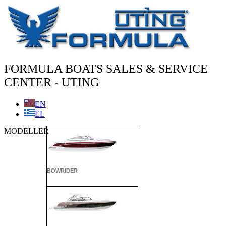
İçeriğe
atla
FORMULA BOATS SALES & SERVICE
CENTER - UTING
EN
EL
MODELLER
BOWRIDER