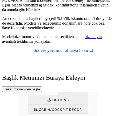
FORMULA’nın tüm modelleri ileri derece özelleştirilebilmektedir.
Eşsiz olacak teknenizi aşağıdaki konfigüratörle tasarlarken fiyatını
da anında görebilirsiniz.
Amerika’da ana bayilerde geçerli %15’lik iskonto oranı Türkiye’de
de geçerlidir. Modele ve seçeceğiniz donanımlara göre çok özel
ilave iskontolar verebilmekteyiz.
Modelinizi, motor ve donanımınızı seçtikten sonra
bizi arayın
,
avantajlı teklifimizi yollayalım!
Sizlere yardımcı olmaya hazırız!
Arayın 0212 639 20 95
Mobil 0532 234 84 87
Başlık Metninizi Buraya Ekleyin