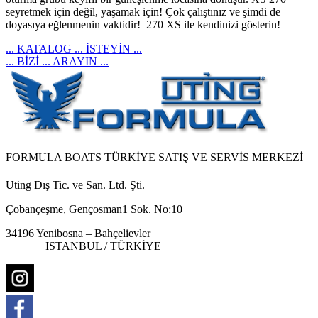
seyretmek için değil, yaşamak için! Çok çalıştınız ve şimdi de
doyasıya eğlenmenin vaktidir! 270 XS ile kendinizi gösterin!
... KATALOG ... İSTEYİN ...
... BİZİ ... ARAYIN ...
FORMULA BOATS TÜRKİYE SATIŞ VE SERVİS MERKEZİ
Uting Dış Tic. ve San. Ltd. Şti.
Çobançeşme, Gençosman1 Sok. No:10
34196 Yenibosna – Bahçelievler
ISTANBUL / TÜRKİYE