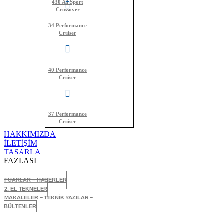
430 All Sport
Crossover
34 Performance
Cruiser
40 Performance
Cruiser
37 Performance
Cruiser
HAKKIMIZDA
İLETİŞİM
TASARLA
FAZLASI
FUARLAR – HABERLER
2. EL TEKNELER
MAKALELER – TEKNİK YAZILAR –
BÜLTENLER