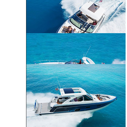
240 Bowrider
290 Bowrider
270 Bowrider
CROSSOVER BOWRIDER
310 Bowrider
330 Crossover
Bowrider
SUN SPORT
350 Crossover
Bowrider