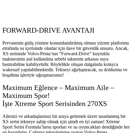
FORWARD-DRIVE AVANTAJI
Pervanenin gidiş yönüne konumlandırılmış olması yüzme platformu
etrafında su içerisinde olanlar için ilave bir güvenlik unsuru. Ancak,
XS serisinde Volvo-Penta’nın “Forward-Drive” kuyruklu
makinesinin asıl kullanılma sebebi taknenin arkasısı suya
bastırabilme kabiliyetidir. Böylelikle oluşan dalgalarla kolayca
wakesurf yapılabilmektedir. Tekneyi ağırlaştıracak, su doldurma ve
boşaltma işleriyle uğraşmazsınız!
Maximum Eğlence – Maximum Aile –
Maximum Spor!
İşte Xtreme Sport Serisinden 270XS
Ailenizi ve arkadaşlarınızı bir araya getirmek üzere tasarlanmış bir
XS serisi tekneye sahip olmak için şimdi en iyi zaman! Xtreme
Sport Serisi Formula’larsu sporları ve su oyuncakları dendiğinde her
an hazırdırlar. Çağımız teknolojisine uygun Volvo-Penta