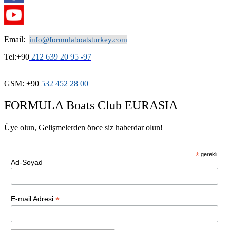
Email:
info@formulaboatsturkey.com
Tel:+90
212 639 20 95 -97
GSM: +90
532
452 28
00
FORMULA Boats Club EURASIA
Üye olun, Gelişmelerden önce siz haberdar olun!
*
gerekli
Ad-Soyad
*
E-mail Adresi