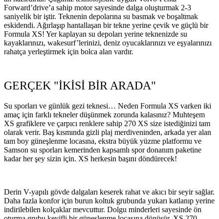
Forward’drive’a sahip motor sayesinde dalga oluşturmak 2-3
saniyelik bir iştir. Teknenin depolarına su basmak ve boşaltmak
eskidendi. Ağırlaşıp hantallaşan bir tekne yerine çevik ve güçlü bir
Formula XS! Yer kaplayan su depoları yerine teknenizde su
kayaklarınızı, wakesurf’lerinizi, deniz oyucaklarınızı ve eşyalarınızı
rahatça yerleştirmek için bolca alan vardır.
GERÇEK "İKİSİ BİR ARADA"
Su sporları ve günlük gezi teknesi… Neden Formula XS varken iki
amaç için farklı tekneler düşünmek zorunda kalasınız? Muhteşem
XS grafiklere ve çarpıcı renklere sahip 270 XS size istediğinizi tam
olarak verir. Baş kısmında gizli plaj merdiveninden, arkada yer alan
tam boy güneşlenme locasına, ekstra büyük yüzme platformu ve
Samson su sporları kemerinden kapsamlı spor donanım paketine
kadar her şey sizin için. XS herkesin başını döndürecek!
Derin V-yapılı gövde dalgaları keserek rahat ve akıcı bir seyir sağlar.
Daha fazla konfor için burun koltuk grubunda yukarı katlanıp yerine
indirilebilen kolçaklar mevcuttur. Dolgu minderleri sayesinde ön
oturma grubu keyifli bir güneşlenme locasına dönüşür. XS 270