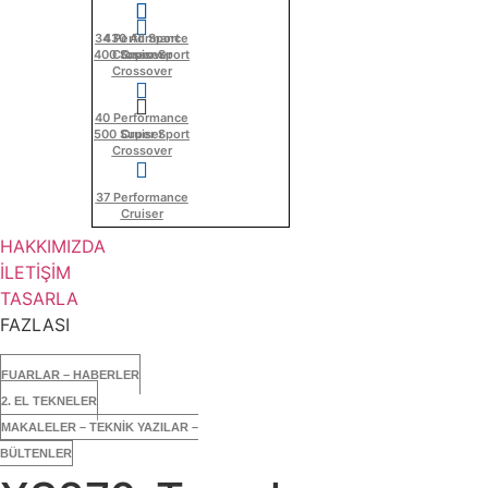
34 Performance
430 All Sport
400 Super Sport
Crossover
Cruiser
Crossover
40 Performance
500 Super Sport
Cruiser
Crossover
37 Performance
Cruiser
HAKKIMIZDA
İLETİŞİM
TASARLA
FAZLASI
FUARLAR – HABERLER
2. EL TEKNELER
MAKALELER – TEKNİK YAZILAR –
BÜLTENLER