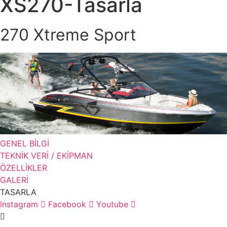
XS270-Tasarla
270 Xtreme Sport
GENEL BİLGİ
TEKNİK VERİ / EKİPMAN
ÖZELLİKLER
GALERİ
TASARLA
Instagram
Facebook
Youtube